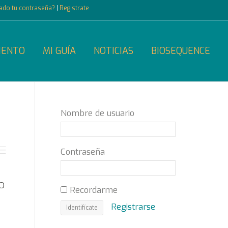
dado tu contraseña?
|
Registrate
IENTO
MI GUÍA
NOTICIAS
BIOSEQUENCE
Nombre de usuario
Contraseña
o
Recordarme
Registrarse