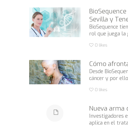
BioSequence o
Sevilla y Tene
BioSequence tiene
rol que juega la 
0
likes
Cómo afronta
Desde BioSequen
cáncer y por ell
0
likes
Nueva arma c
Investigadores 
aplica en el trat