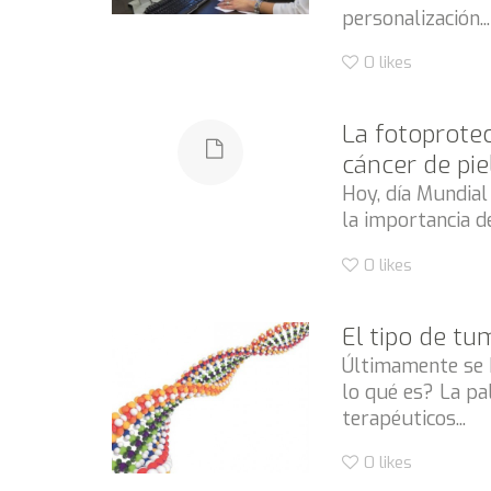
personalización...
0
likes
La fotoprotec
cáncer de pie
Hoy, día Mundia
la importancia de
0
likes
El tipo de t
Últimamente se 
lo qué es? La pal
terapéuticos...
0
likes