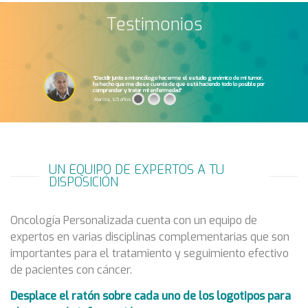
Testimonios
“Decidir junto a mi oncólogo hacerme el estudio genómico de mi tumor,
ha hecho que me diese cuenta de que está haciendo todo lo posible por
comprender y tratar mi enfermedad”
Marcos, 65 años
UN EQUIPO DE EXPERTOS A TU
DISPOSICIÓN
Oncología Personalizada cuenta con un equipo de
expertos en varias disciplinas complementarias que son
importantes para el tratamiento y seguimiento efectivo
de pacientes con cáncer.
Desplace el ratón sobre cada uno de los logotipos para