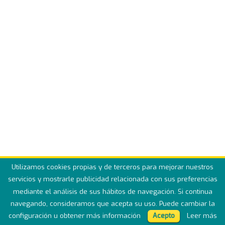
Utilizamos cookies propias y de terceros para mejorar nuestros
servicios y mostrarle publicidad relacionada con sus preferencias
mediante el análisis de sus hábitos de navegación. Si continua
©2026ONCOLOGÍA PERSONALIZADA
powered by
navegando, consideramos que acepta su uso. Puede cambiar la
BioSequence
configuración u obtener más información
Acepto
Leer más