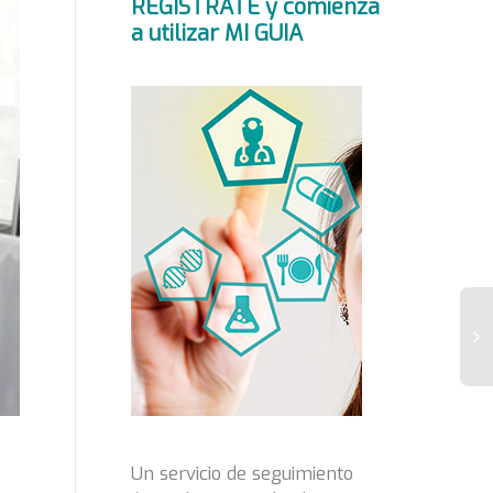
REGÍSTRATE y comienza
a utilizar MI GUIA
N
ma
bi
qu
Un servicio de seguimiento
pe