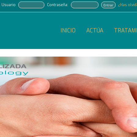
Usuario
Contraseña:
¿Has olvi
Entrar
INICIO
ACTÚA
TRATAM