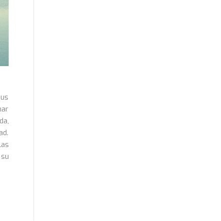
sus
nar
da,
ad.
las
 su