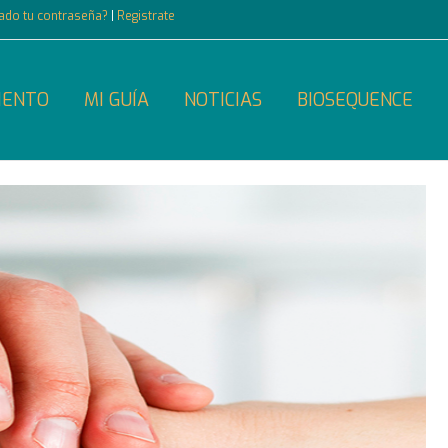
dado tu contraseña?
|
Registrate
IENTO
MI GUÍA
NOTICIAS
BIOSEQUENCE