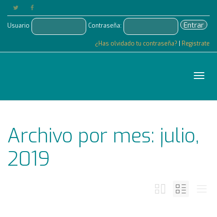
Entrar
Usuario
Contraseña:
¿Has olvidado tu contraseña?
|
Registrate
Cam
Archivo por mes: julio,
nave
2019