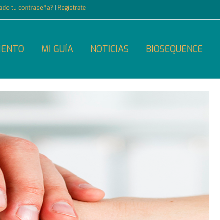
dado tu contraseña?
|
Registrate
IENTO
MI GUÍA
NOTICIAS
BIOSEQUENCE