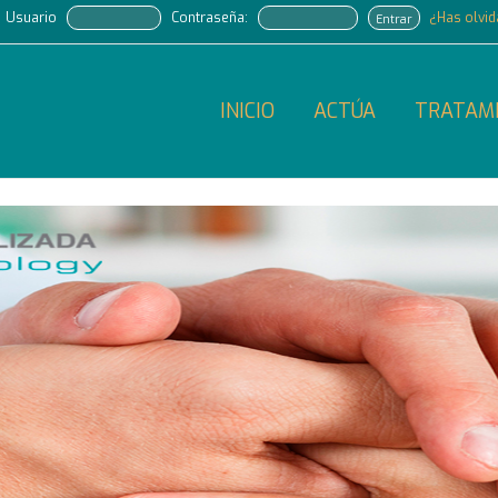
Usuario
Contraseña:
¿Has olvi
Entrar
INICIO
ACTÚA
TRATAM