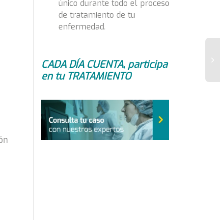
único durante todo el proceso
de tratamiento de tu
enfermedad.
CADA DÍA CUENTA, participa
en tu TRATAMIENTO
N
ma
mo
pa
di
de
ón
en