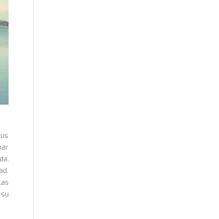
sus
nar
da,
ad.
las
 su