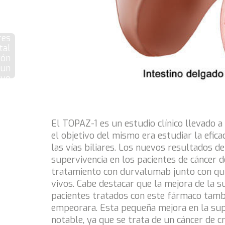
res
tal
rón
 un
evo
que
 la
del
 de
El TOPAZ-1 es un estudio clínico llevado a
ma
el objetivo del mismo era estudiar la efi
co.
las vías biliares. Los nuevos resultados 
supervivencia en los pacientes de cáncer de
tratamiento con durvalumab junto con qui
vivos. Cabe destacar que la mejora de la 
pacientes tratados con este fármaco tamb
empeorara. Esta pequeña mejora en la supe
notable, ya que se trata de un cáncer de c