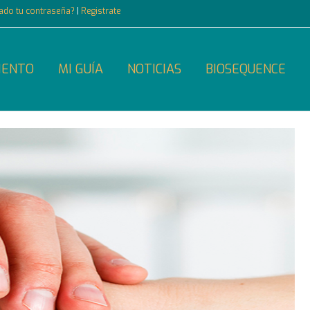
dado tu contraseña?
|
Registrate
IENTO
MI GUÍA
NOTICIAS
BIOSEQUENCE