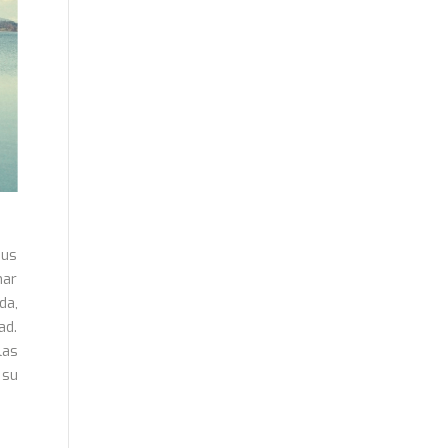
sus
nar
da,
ad.
las
 su