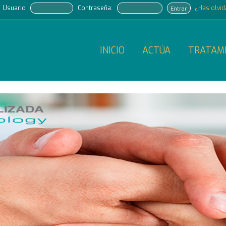
Usuario
Contraseña:
¿Has olvi
Entrar
INICIO
ACTÚA
TRATAM