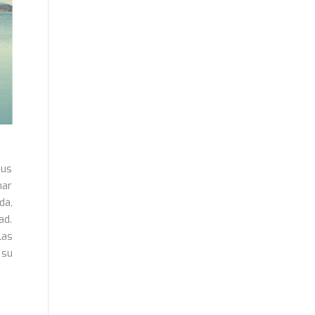
sus
nar
da,
ad.
las
 su