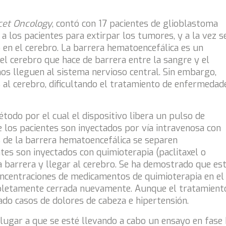
cet Oncology
, contó con 17 pacientes de glioblastoma
a los pacientes para extirpar los tumores, y a la vez s
 en el cerebro. La barrera hematoencefálica es un
el cerebro que hace de barrera entre la sangre y el
nos lleguen al sistema nervioso central. Sin embargo,
al cerebro, dificultando el tratamiento de enfermedad
todo por el cual el dispositivo libera un pulso de
ue los pacientes son inyectados por vía intravenosa con
s de la barrera hematoencefálica se separen
es son inyectados con quimioterapia (paclitaxel o
a barrera y llegar al cerebro. Se ha demostrado que es
ncentraciones de medicamentos de quimioterapia en el
mpletamente cerrada nuevamente. Aunque el tratamient
ado casos de dolores de cabeza e hipertensión.
ugar a que se esté llevando a cabo un ensayo en fase I