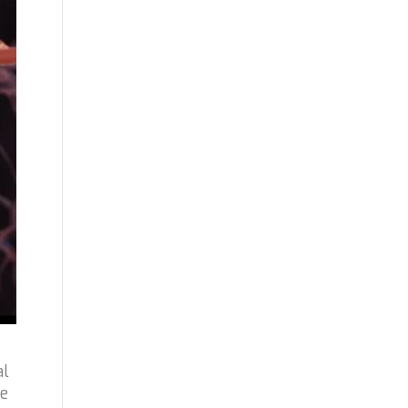
al
de