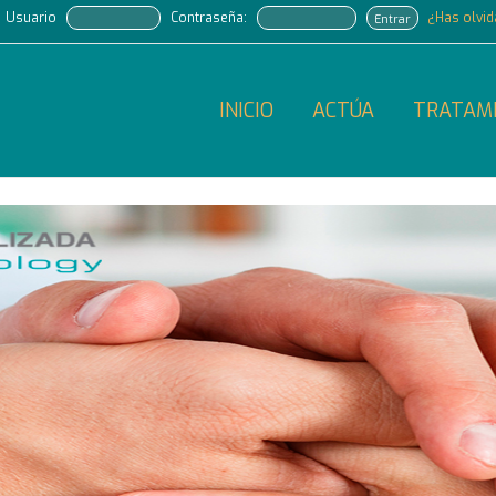
Usuario
Contraseña:
¿Has olvi
Entrar
INICIO
ACTÚA
TRATAM