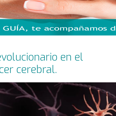
volucionario en el
cer cerebral.