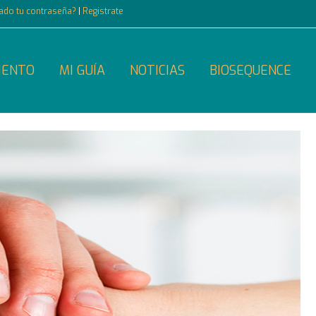
dado tu contraseña?
|
Registrate
IENTO
MI GUÍA
NOTICIAS
BIOSEQUENCE