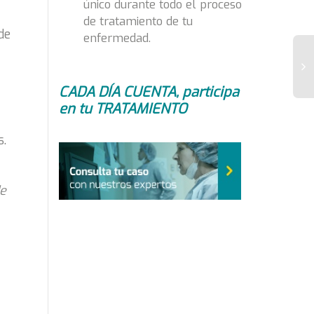
único durante todo el proceso
de tratamiento de tu
de
enfermedad.
CADA DÍA CUENTA, participa
Un
en tu TRATAMIENTO
co
de
s.
fá
me
tr
de
de
co