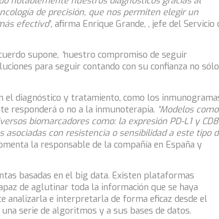
do notablemente nuestros diagnósticos gracias al
cología de precisión, que nos permiten elegir un
más efectivo
”, afirma Enrique Grande, , jefe del Servicio 
acuerdo supone,
“
nuestro compromiso de seguir
oluciones para seguir contando con su confianza no sólo
en el diagnóstico y tratamiento, como los inmunograma
ente responderá o no a la inmunoterapia.
“Modelos como
iversos biomarcadores como: la expresión PD-L1 y CD8
s asociadas con resistencia o sensibilidad a este tipo 
 comenta la responsable de la compañía en España y
ntas basadas en el big data. Existen plataformas
capaz de aglutinar toda la información que se haya
 analizarla e interpretarla de forma eficaz desde el
a una serie de algoritmos y a sus bases de datos.