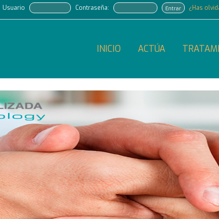
Usuario
Contraseña:
¿Has olvi
Entrar
INICIO
ACTÚA
TRATAM