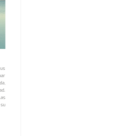
sus
nar
da,
ad.
las
 su