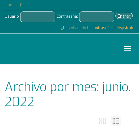
Entrar
Usuario
Contraseña:
¿Has olvidado tu contraseña?
|
Registrate
Cam
Archivo por mes: junio,
nave
2022