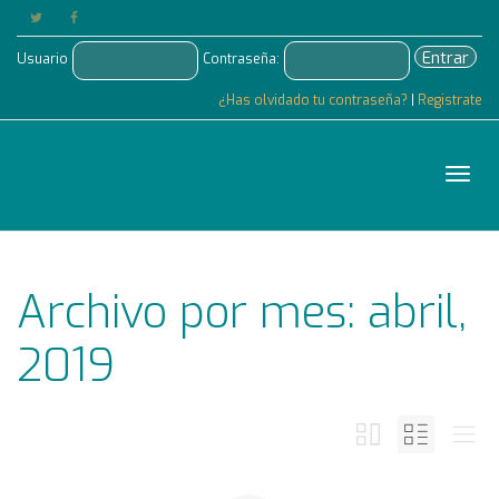
Entrar
Usuario
Contraseña:
¿Has olvidado tu contraseña?
|
Registrate
Cam
Archivo por mes: abril,
nave
2019