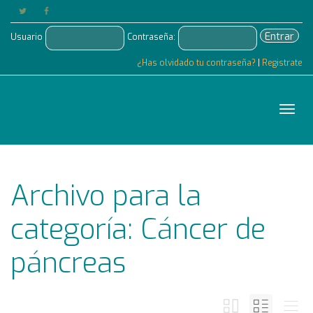
Entrar
Usuario
Contraseña:
¿Has olvidado tu contraseña?
|
Registrate
Cam
Archivo para la
nave
categoría: Cáncer de
páncreas