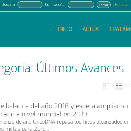
Usuario
Contraseña:
¿Has olvi
Entrar
INICIO
ACTÚA
TRATAM
tegoría: Últimos Avances
 balance del año 2018 y espera ampliar su
cado a nivel mundial en 2019
mienzo de año OncoDNA repasa los hitos alcanzados en
s metas para 2019....