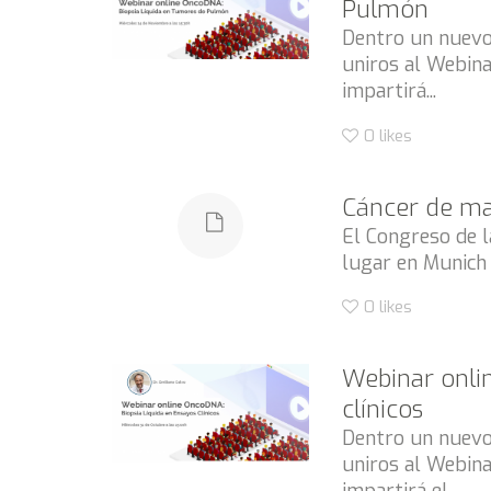
Pulmón
Dentro un nuevo 
uniros al Webina
impartirá...
0
likes
Cáncer de ma
El Congreso de 
lugar en Munich 
0
likes
Webinar onli
clínicos
Dentro un nuevo 
uniros al Webinar
impartirá el...