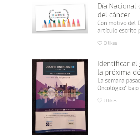
Día Nacional 
del cáncer
Con motivo del 
artículo escrito 
0
likes
Identificar e
la próxima d
La semana pasada
Oncológico” bajo 
0
likes