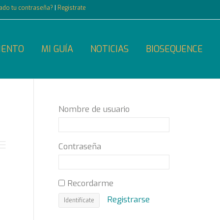
dado tu contraseña?
|
Registrate
IENTO
MI GUÍA
NOTICIAS
BIOSEQUENCE
Nombre de usuario
Contraseña
Recordarme
Registrarse