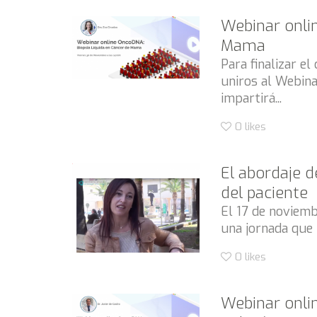
Webinar onli
Mama
Para finalizar el
uniros al Webina
impartirá...
0
likes
El abordaje d
del paciente
El 17 de noviemb
una jornada que t
0
likes
Webinar onli