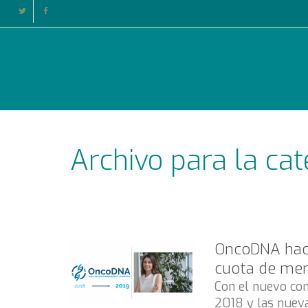
Archivo para la ca
OncoDNA hace
cuota de mer
Con el nuevo co
2018 y las nueva