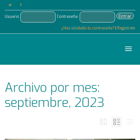
Entrar
Usuario
Contraseña:
¿Has olvidado tu contraseña?
|
Registrate
Cam
Archivo por mes:
nave
septiembre, 2023